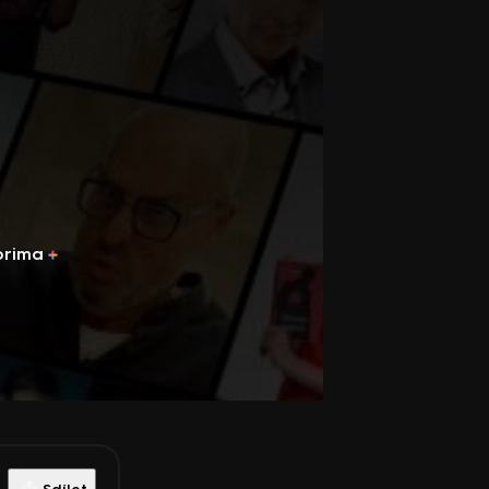
prima