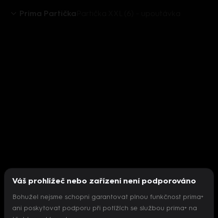
Prima Partička
Partička XXL (6) - upoutávka
Váš prohlížeč nebo zařízení není podporováno
Bohužel nejsme schopni garantovat plnou funkčnost prima+
ani poskytovat podporu při potížích se službou prima+ na
Nepodařilo se inicializovat přehrávač