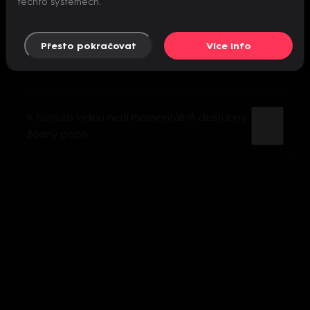
těchto systémech.
Přesto pokračovat
Více info
K tomuto videu není momentálně dostupný
žádný popis.