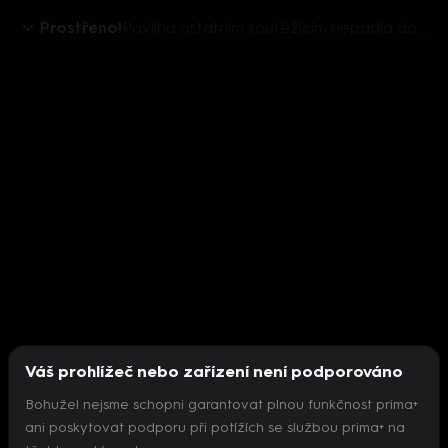
Prostřeno!
Pavlína ostatním soutěžícím nepadla do oka. Dokáže ustát jejich nepříliš přátelské chování?
Váš prohlížeč nebo zařízení není podporováno
Bohužel nejsme schopni garantovat plnou funkčnost prima+
ani poskytovat podporu při potížích se službou prima+ na
Nepodařilo se inicializovat přehrávač