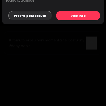
těchto systémech.
Přesto pokračovat
Více info
K tomuto videu není momentálně dostupný
žádný popis.