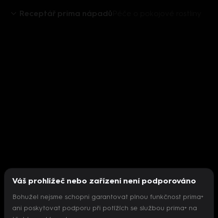
Receptář prima nápadů
Péče o pokojové rostliny
Váš prohlížeč nebo zařízení není podporováno
Bohužel nejsme schopni garantovat plnou funkčnost prima+
ani poskytovat podporu při potížích se službou prima+ na
Nepodařilo se inicializovat přehrávač