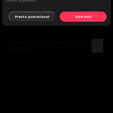
těchto systémech.
Přesto pokračovat
Více info
K tomuto videu není momentálně dostupný
žádný popis.