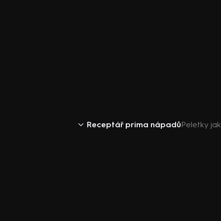
Receptář prima nápadů
Peletky ja