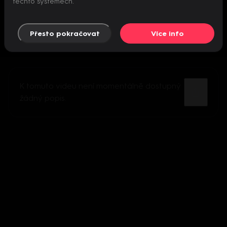
těchto systémech.
Přesto pokračovat
Více info
K tomuto videu není momentálně dostupný
žádný popis.