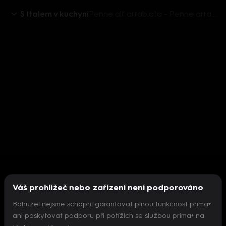
S Italem v kuchyni
Penne all’ arrabiata - Penne arrabiata
Váš prohlížeč nebo zařízení není podporováno
Bohužel nejsme schopni garantovat plnou funkčnost prima+
ani poskytovat podporu při potížích se službou prima+ na
Nepodařilo se inicializovat přehrávač