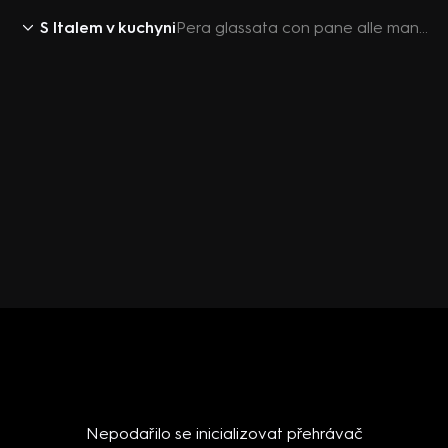
S Italem v kuchyni
Pera glassata con pane alle mandorle (Glasovaná hruška s mandlovým knedlíčkem)
Nepodařilo se inicializovat přehrávač