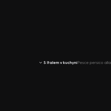
S Italem v kuchyni
Pesce persico all