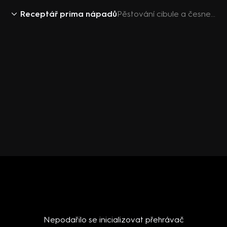
Receptář prima nápadů
Pěstování cibule a česneku
Nepodařilo se inicializovat přehrávač