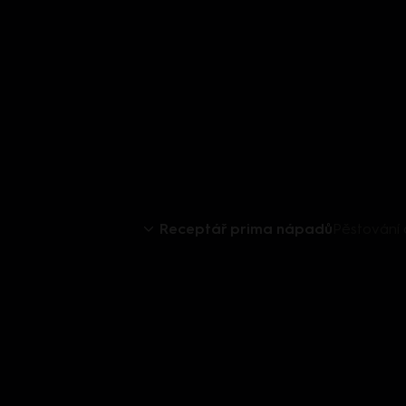
Receptář prima nápadů
Pěstování