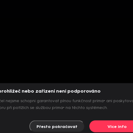
prohlížeč nebo zařízení není podporováno
el nejsme schopni garantovat plnou funkčnost prima+ ani poskytov
ru při potížích se službou prima+ na těchto systémech.
Přesto pokračovat
Více info