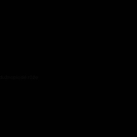
 dužnoplodé růže