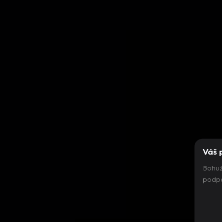
Váš 
Bohuž
podpo