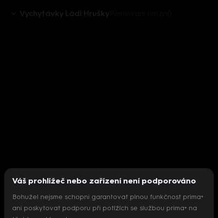
Vychytávky Ládi Hrušky
Pěstování hroznů
Váš prohlížeč nebo zařízení není podporováno
Bohužel nejsme schopni garantovat plnou funkčnost prima+
ani poskytovat podporu při potížích se službou prima+ na
Nepodařilo se inicializovat přehrávač