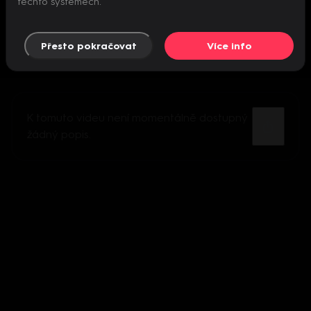
těchto systémech.
Přesto pokračovat
Více info
K tomuto videu není momentálně dostupný
žádný popis.