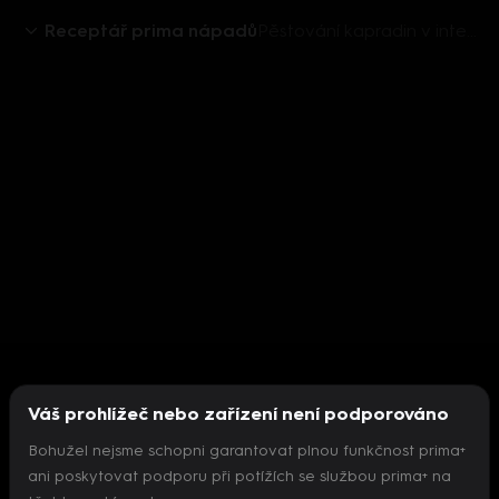
Receptář prima nápadů
Pěstování kapradin v interiéru
Váš prohlížeč nebo zařízení není podporováno
Bohužel nejsme schopni garantovat plnou funkčnost prima+
ani poskytovat podporu při potížích se službou prima+ na
Nepodařilo se inicializovat přehrávač