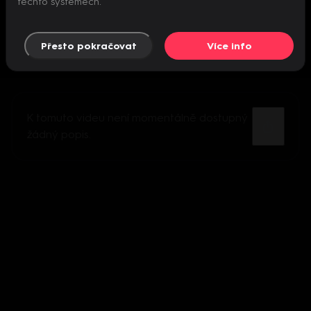
těchto systémech.
Přesto pokračovat
Více info
K tomuto videu není momentálně dostupný
žádný popis.