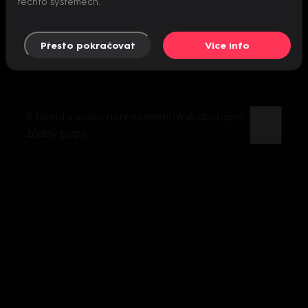
těchto systémech.
Přesto pokračovat
Více info
K tomuto videu není momentálně dostupný
žádný popis.