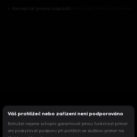
Receptář prima nápadů
Pěstování okrasných travin
Váš prohlížeč nebo zařízení není podporováno
Bohužel nejsme schopni garantovat plnou funkčnost prima+
ani poskytovat podporu při potížích se službou prima+ na
Nepodařilo se inicializovat přehrávač