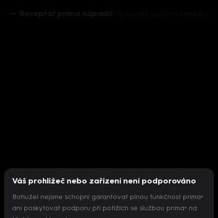
Receptář prima nápadů
Pěstování rostlin na kmínku
Váš prohlížeč nebo zařízení není podporováno
Bohužel nejsme schopni garantovat plnou funkčnost prima+
ani poskytovat podporu při potížích se službou prima+ na
Nepodařilo se inicializovat přehrávač