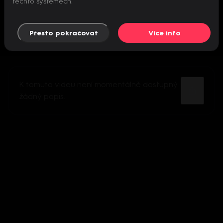
těchto systémech.
Přesto pokračovat
Více info
K tomuto videu není momentálně dostupný
žádný popis.