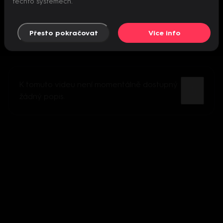
těchto systémech.
Přesto pokračovat
Více info
K tomuto videu není momentálně dostupný
žádný popis.