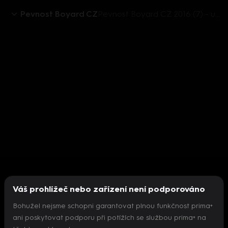
Pevnost Boyard CZ
Pevnost Boyard CZ 2016 (7) - upoutávka
Váš prohlížeč nebo zařízení není podporováno
Bohužel nejsme schopni garantovat plnou funkčnost prima+
ani poskytovat podporu při potížích se službou prima+ na
Nepodařilo se inicializovat přehrávač