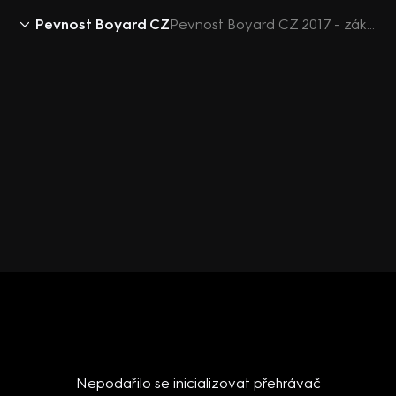
Pevnost Boyard CZ
Pevnost Boyard CZ 2017 - zákulisí Pevnosti Boyard. Kolik na něm pracuje lidí?
Nepodařilo se inicializovat přehrávač