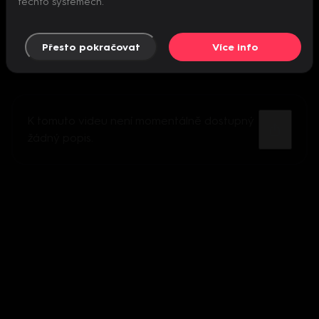
těchto systémech.
Přesto pokračovat
Více info
K tomuto videu není momentálně dostupný
žádný popis.