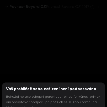
Pevnost Boyard CZ
Pevnost Boyard CZ 2017 (4) – rozhovor se Sebastianem
Váš prohlížeč nebo zařízení není podporováno
Bohužel nejsme schopni garantovat plnou funkčnost prima+
ani poskytovat podporu při potížích se službou prima+ na
Nepodařilo se inicializovat přehrávač