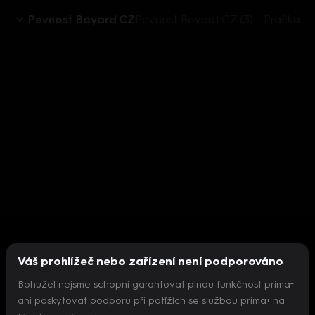
Pevnost Boyard CZ
Pevnost Boyard CZ (3) - Pračka
Váš prohlížeč nebo zařízení není podporováno
Bohužel nejsme schopni garantovat plnou funkčnost prima+
ani poskytovat podporu při potížích se službou prima+ na
Nepodařilo se inicializovat přehrávač