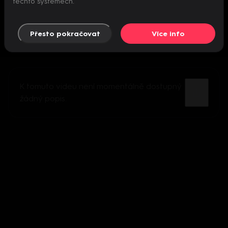
těchto systémech.
Přesto pokračovat
Více info
K tomuto videu není momentálně dostupný
žádný popis.