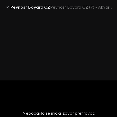
Pevnost Boyard CZ
Pevnost Boyard CZ (7) - Akvárko s hady
Nepodařilo se inicializovat přehrávač