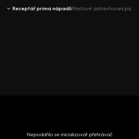
Receptář prima nápadů
Plastové zatravňovaní parkovací rohože
Nepodařilo se inicializovat přehrávač