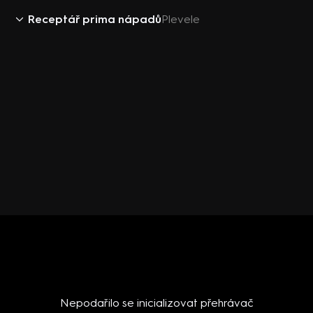
Receptář prima nápadů
Plevele
Nepodařilo se inicializovat přehrávač