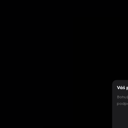
Váš 
Bohuž
podpo