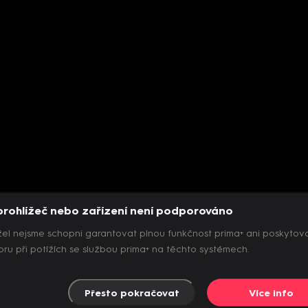
prohlížeč nebo zařízení není podporováno
el nejsme schopni garantovat plnou funkčnost prima+ ani poskytov
ru při potížích se službou prima+ na těchto systémech.
Přesto pokračovat
Více info