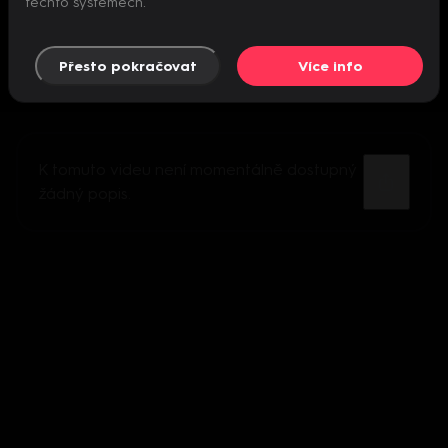
těchto systémech.
Přesto pokračovat
Více info
K tomuto videu není momentálně dostupný
žádný popis.