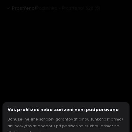
Prostřeno!
Podmínka - Prostřeno! S28 (5)
Váš prohlížeč nebo zařízení není podporováno
Bohužel nejsme schopni garantovat plnou funkčnost prima+
ani poskytovat podporu při potížích se službou prima+ na
Nepodařilo se inicializovat přehrávač