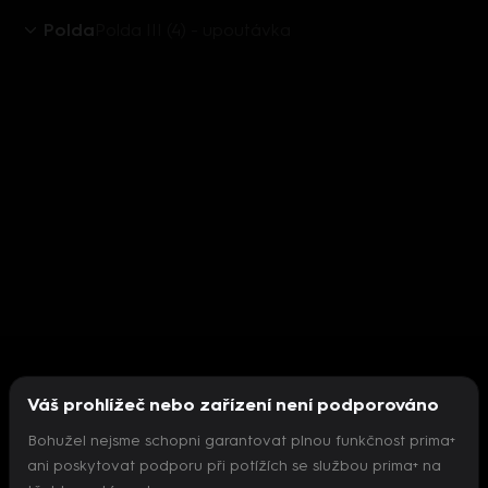
Polda
Polda III (4) - upoutávka
Váš prohlížeč nebo zařízení není podporováno
Bohužel nejsme schopni garantovat plnou funkčnost prima+
ani poskytovat podporu při potížích se službou prima+ na
Nepodařilo se inicializovat přehrávač