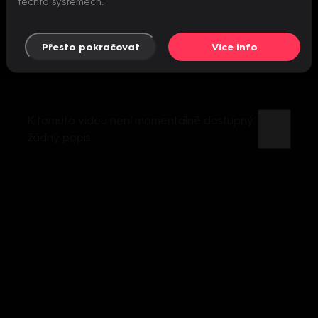
těchto systémech.
Přesto pokračovat
Více info
K tomuto videu není momentálně dostupný
žádný popis.