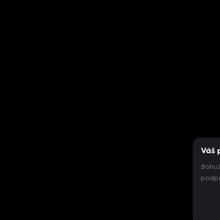
Váš 
Bohuž
podpo