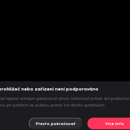
prohlížeč nebo zařízení není podporováno
el nejsme schopni garantovat plnou funkčnost prima+ ani poskytov
ru při potížích se službou prima+ na těchto systémech.
Přesto pokračovat
Více info