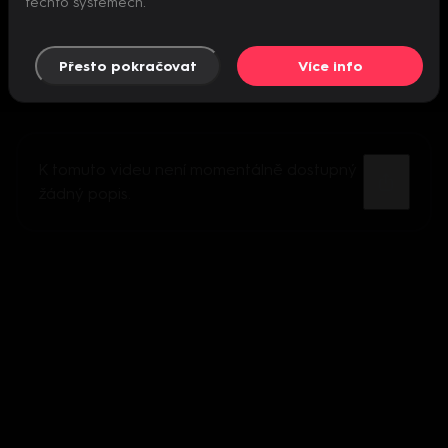
těchto systémech.
Přesto pokračovat
Více info
K tomuto videu není momentálně dostupný
žádný popis.