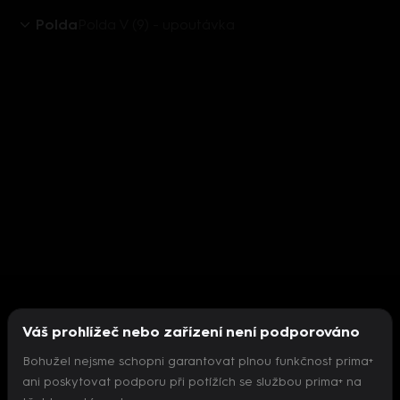
Polda
Polda V (9) - upoutávka
Váš prohlížeč nebo zařízení není podporováno
Bohužel nejsme schopni garantovat plnou funkčnost prima+
ani poskytovat podporu při potížích se službou prima+ na
Nepodařilo se inicializovat přehrávač