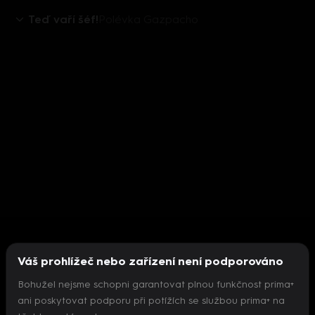
Teď vaří šéf!
Polévka Gazpacho
Váš prohlížeč nebo zařízení není podporováno
Bohužel nejsme schopni garantovat plnou funkčnost prima+
ani poskytovat podporu při potížích se službou prima+ na
Nepodařilo se inicializovat přehrávač