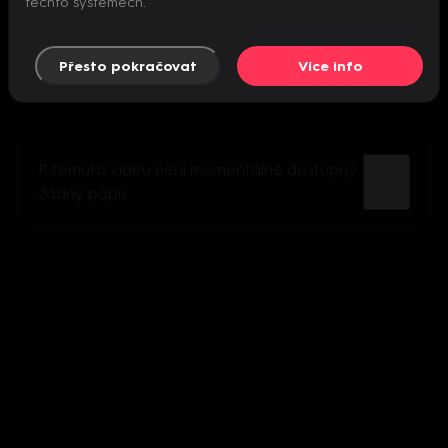
těchto systémech.
Přesto pokračovat
Více info
K tomuto videu není momentálně dostupný
žádný popis.