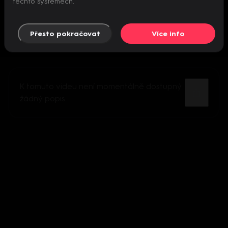
těchto systémech.
Přesto pokračovat
Více info
K tomuto videu není momentálně dostupný
žádný popis.