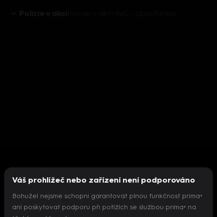
Policie v akci
Policie v akci (46) - upoutávka
Váš prohlížeč nebo zařízení není podporováno
Bohužel nejsme schopni garantovat plnou funkčnost prima+
ani poskytovat podporu při potížích se službou prima+ na
Nepodařilo se inicializovat přehrávač