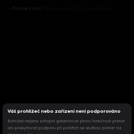
Policie v akci
Policie v akci II (211) - upoutávka
Váš prohlížeč nebo zařízení není podporováno
Bohužel nejsme schopni garantovat plnou funkčnost prima+
ani poskytovat podporu při potížích se službou prima+ na
Nepodařilo se inicializovat přehrávač