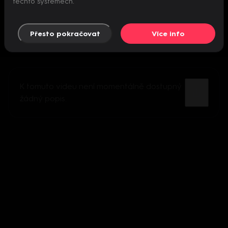
těchto systémech.
Přesto pokračovat
Více info
K tomuto videu není momentálně dostupný
žádný popis.