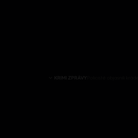
KRIMI ZPRÁVY
Policisté objasnili krá