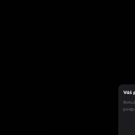
Váš 
Bohuž
podpo