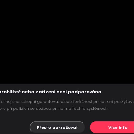
prohlížeč nebo zařízení není podporováno
el nejsme schopni garantovat plnou funkčnost prima+ ani poskytov
ru při potížích se službou prima+ na těchto systémech.
Přesto pokračovat
Více info