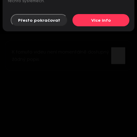
těchto systémech.
Přesto pokračovat
Více info
K tomuto videu není momentálně dostupný
žádný popis.