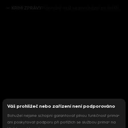
KRIMI ZPRÁVY
Polonahý muž se procházel po letišti s pistolí v ruce
Váš prohlížeč nebo zařízení není podporováno
Bohužel nejsme schopni garantovat plnou funkčnost prima+
ani poskytovat podporu při potížích se službou prima+ na
Nepodařilo se inicializovat přehrávač