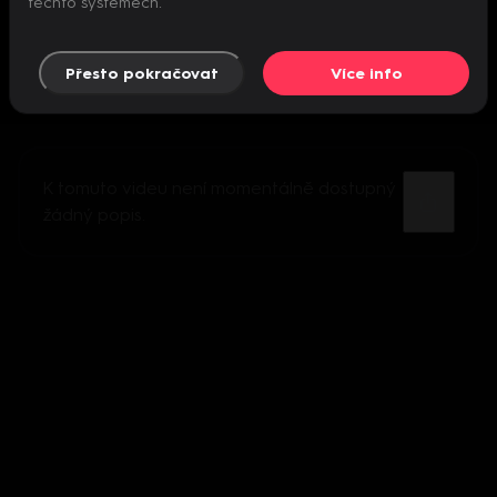
těchto systémech.
Přesto pokračovat
Více info
K tomuto videu není momentálně dostupný
žádný popis.