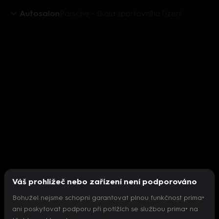
Autosalon
Porsche – škola sportovního řízení
Váš prohlížeč nebo zařízení není podporováno
Bohužel nejsme schopni garantovat plnou funkčnost prima+
ani poskytovat podporu při potížích se službou prima+ na
Nepodařilo se inicializovat přehrávač