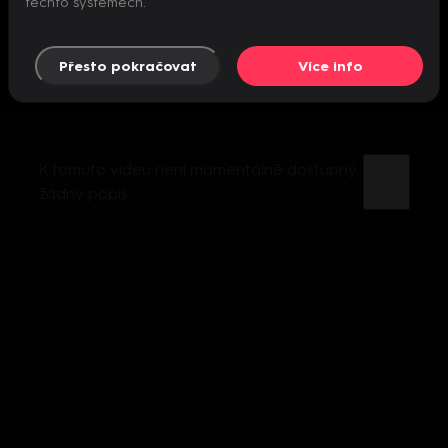
těchto systémech.
Přesto pokračovat
Více info
K tomuto videu není momentálně dostupný
žádný popis.