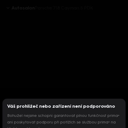
Autosalon
Porsche 718 Cayman S PDK
Váš prohlížeč nebo zařízení není podporováno
Bohužel nejsme schopni garantovat plnou funkčnost prima+
ani poskytovat podporu při potížích se službou prima+ na
Nepodařilo se inicializovat přehrávač