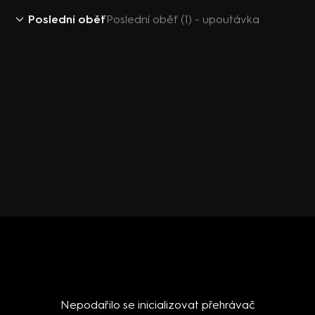
Poslední oběť
Poslední oběť (1) - upoutávka
Nepodařilo se inicializovat přehrávač