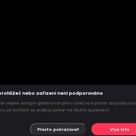
prohlížeč nebo zařízení není podporováno
el nejsme schopni garantovat plnou funkčnost prima+ ani poskytov
ru při potížích se službou prima+ na těchto systémech.
Přesto pokračovat
Více info