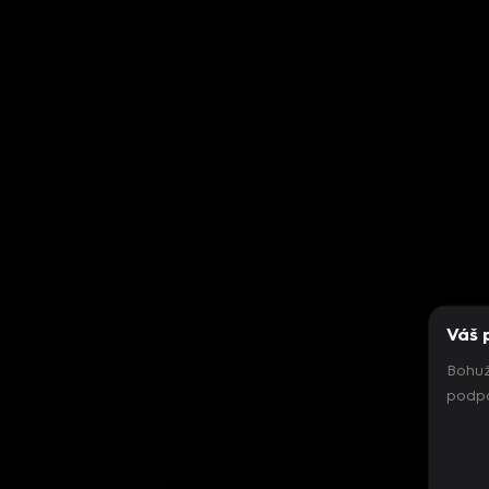
Váš 
Bohuž
podpo