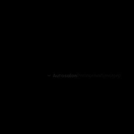
Autosalon
Poslouchači motorů