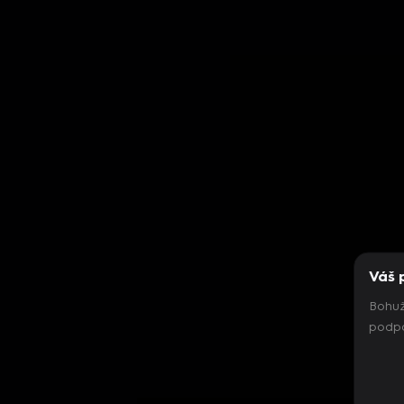
Váš 
Bohuž
podpo