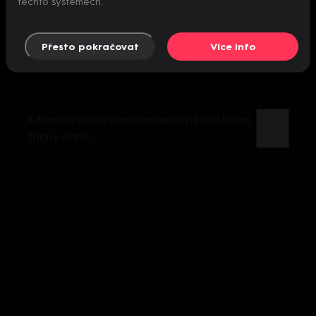
těchto systémech.
Přesto pokračovat
Více info
K tomuto videu není momentálně dostupný
žádný popis.