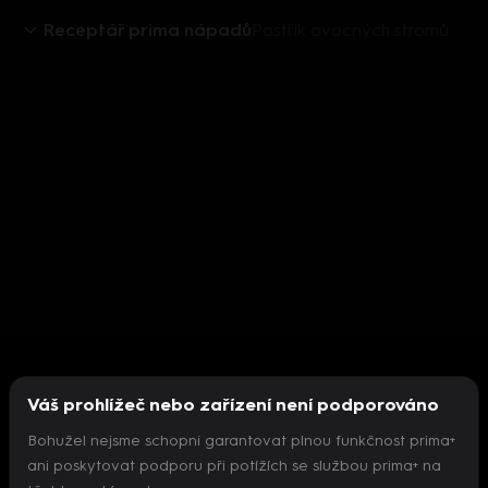
Receptář prima nápadů
Postřik ovocných stromů
Váš prohlížeč nebo zařízení není podporováno
Bohužel nejsme schopni garantovat plnou funkčnost prima+
ani poskytovat podporu při potížích se službou prima+ na
Nepodařilo se inicializovat přehrávač