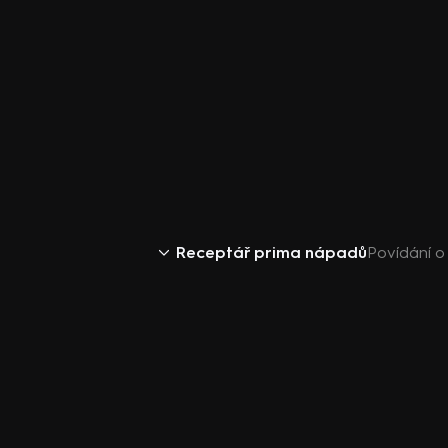
Receptář prima nápadů
Povídání 