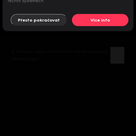
těchto systémech.
Přesto pokračovat
Více info
K tomuto videu není momentálně dostupný
žádný popis.