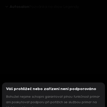
Autosalon
Pozvánka na show Legendy
Váš prohlížeč nebo zařízení není podporováno
Bohužel nejsme schopni garantovat plnou funkčnost prima+
ani poskytovat podporu při potížích se službou prima+ na
Nepodařilo se inicializovat přehrávač