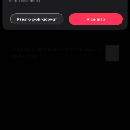
těchto systémech.
Přesto pokračovat
Více info
K tomuto videu není momentálně dostupný
žádný popis.