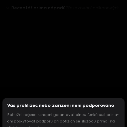
Receptář prima nápadů
Přesazování balkonových květin
Váš prohlížeč nebo zařízení není podporováno
Bohužel nejsme schopni garantovat plnou funkčnost prima+
ani poskytovat podporu při potížích se službou prima+ na
Nepodařilo se inicializovat přehrávač