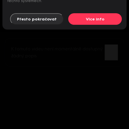
těchto systémech.
Přesto pokračovat
Více info
K tomuto videu není momentálně dostupný
žádný popis.