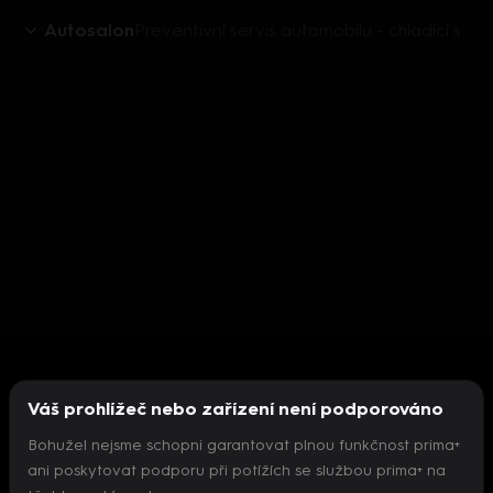
Autosalon
Preventivní servis automobilu - chladící soustava
Váš prohlížeč nebo zařízení není podporováno
Bohužel nejsme schopni garantovat plnou funkčnost prima+
ani poskytovat podporu při potížích se službou prima+ na
Nepodařilo se inicializovat přehrávač