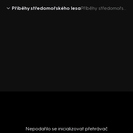
Příběhy středomořského lesa
Příběhy středomořského lesa (1) - upoutávka
Nepodařilo se inicializovat přehrávač