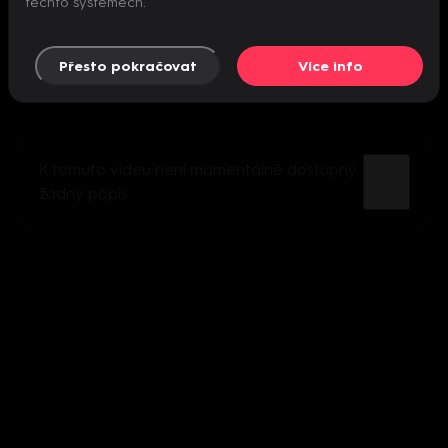
těchto systémech.
Přesto pokračovat
Více info
K tomuto videu není momentálně dostupný
žádný popis.