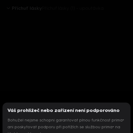
Příchuť lásky
Příchuť lásky (1) - upoutávka
Váš prohlížeč nebo zařízení není podporováno
Bohužel nejsme schopni garantovat plnou funkčnost prima+
ani poskytovat podporu při potížích se službou prima+ na
Nepodařilo se inicializovat přehrávač