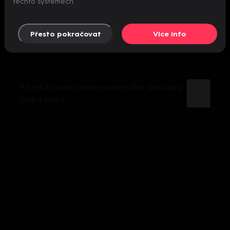
těchto systémech.
Přesto pokračovat
Více info
K tomuto videu není momentálně dostupný
žádný popis.