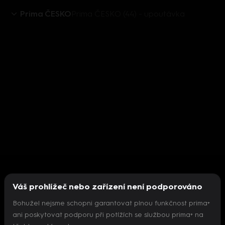
Prima ČESKO
Prima ČESKO (44) - upoutávka
Váš prohlížeč nebo zařízení není podporováno
Bohužel nejsme schopni garantovat plnou funkčnost prima+
ani poskytovat podporu při potížích se službou prima+ na
Nepodařilo se inicializovat přehrávač