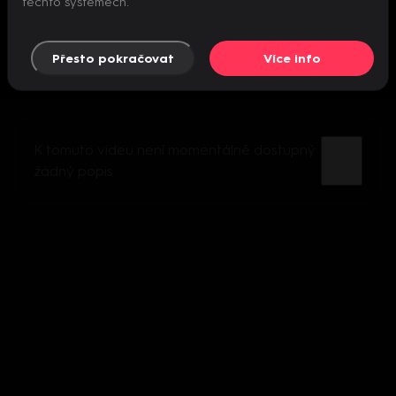
těchto systémech.
Přesto pokračovat
Více info
K tomuto videu není momentálně dostupný
žádný popis.