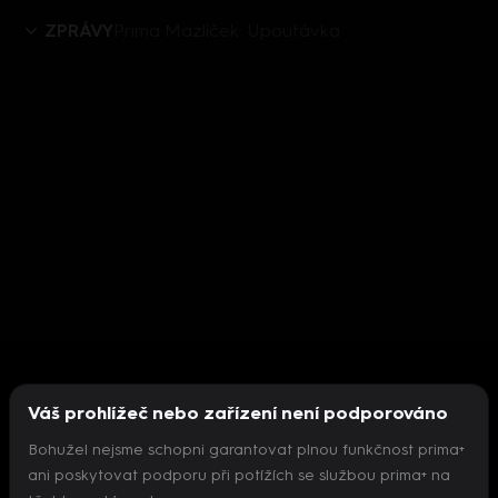
ZPRÁVY
Prima Mazlíček: Upoutávka
Váš prohlížeč nebo zařízení není podporováno
Bohužel nejsme schopni garantovat plnou funkčnost prima+
ani poskytovat podporu při potížích se službou prima+ na
Nepodařilo se inicializovat přehrávač