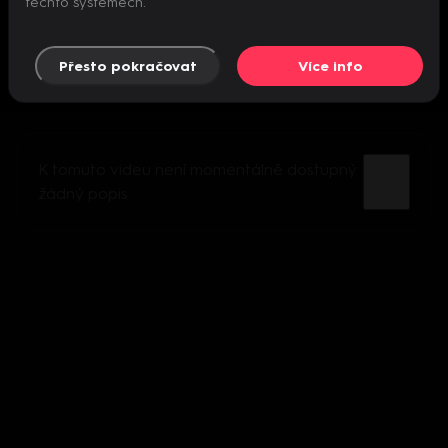
těchto systémech.
Přesto pokračovat
Více info
K tomuto videu není momentálně dostupný
žádný popis.