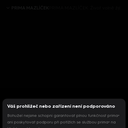
PRIMA MAZLÍČEK
PRIMA MAZLÍČEK: Život volně žijících zvířat s handikepem
Váš prohlížeč nebo zařízení není podporováno
Bohužel nejsme schopni garantovat plnou funkčnost prima+
ani poskytovat podporu při potížích se službou prima+ na
Nepodařilo se inicializovat přehrávač