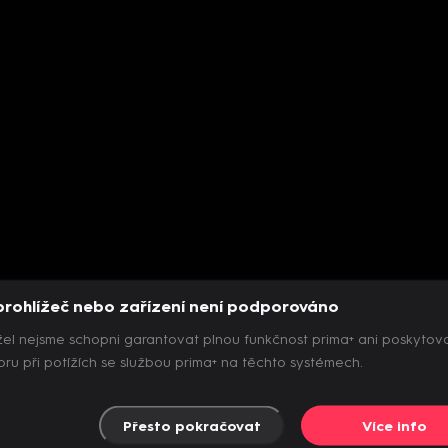
prohlížeč nebo zařízení není podporováno
el nejsme schopni garantovat plnou funkčnost prima+ ani poskytov
ru při potížích se službou prima+ na těchto systémech.
Přesto pokračovat
Více info