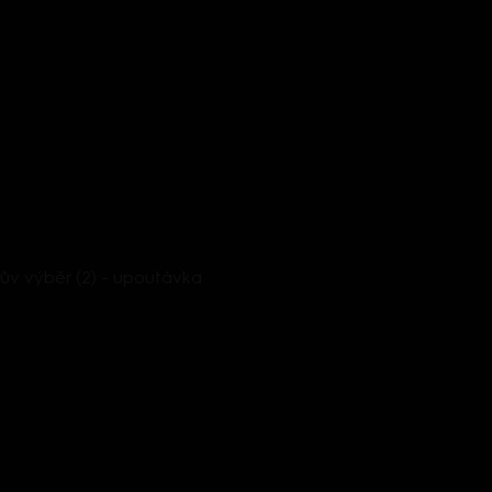
ův výběr (2) - upoutávka