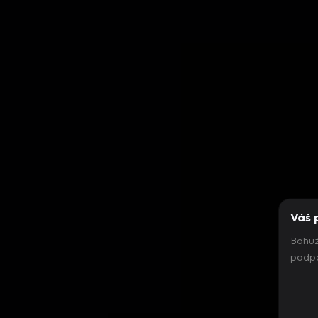
Váš 
Bohuž
podpo