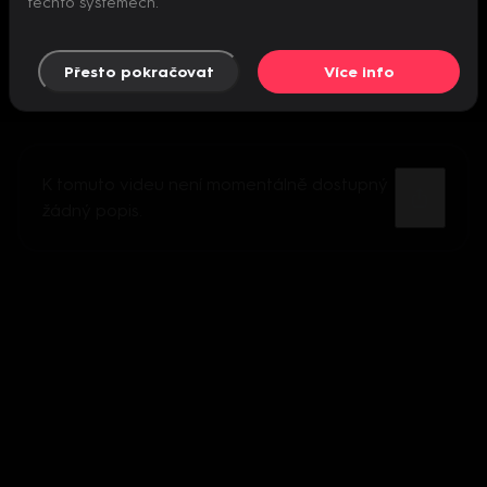
těchto systémech.
Přesto pokračovat
Více info
K tomuto videu není momentálně dostupný
žádný popis.