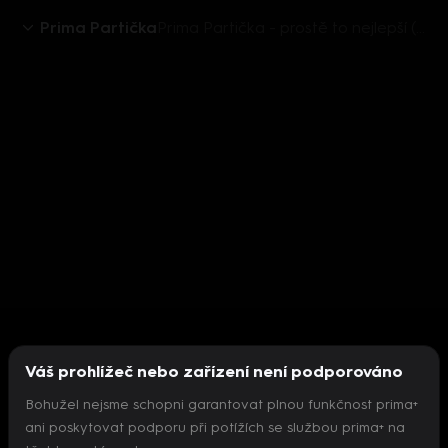
Prima Partička
Prima Partička - prostě to nejlepší (6) - upoutávka
Váš prohlížeč nebo zařízení není podporováno
Bohužel nejsme schopni garantovat plnou funkčnost prima+
ani poskytovat podporu při potížích se službou prima+ na
Nepodařilo se inicializovat přehrávač