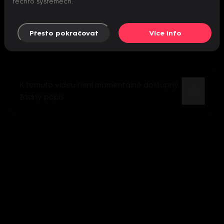
těchto systémech.
Přesto pokračovat
Více info
K tomuto videu není momentálně dostupný
žádný popis.