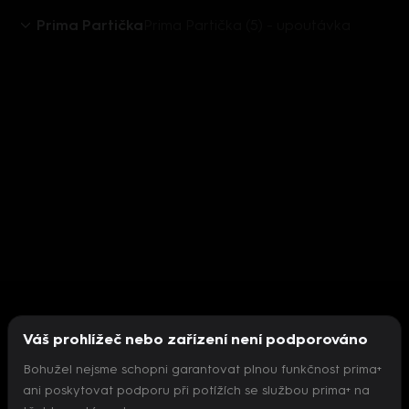
Prima Partička
Prima Partička (5) - upoutávka
Váš prohlížeč nebo zařízení není podporováno
Bohužel nejsme schopni garantovat plnou funkčnost prima+
ani poskytovat podporu při potížích se službou prima+ na
Nepodařilo se inicializovat přehrávač