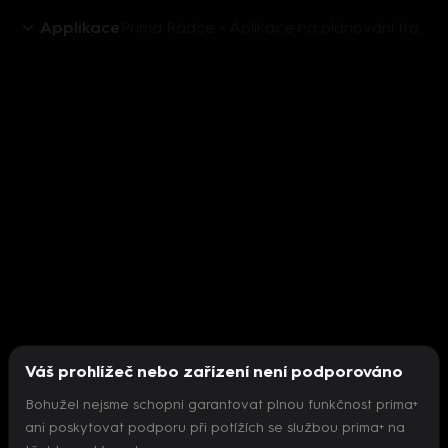
Applikace
Prima Rádce - Aplikace na plánování trasy + navigace
Váš prohlížeč nebo zařízení není podporováno
Bohužel nejsme schopni garantovat plnou funkčnost prima+
ani poskytovat podporu při potížích se službou prima+ na
Nepodařilo se inicializovat přehrávač