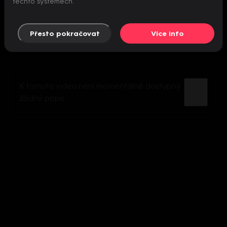
těchto systémech.
Přesto pokračovat
Více info
K tomuto videu není momentálně dostupný
žádný popis.